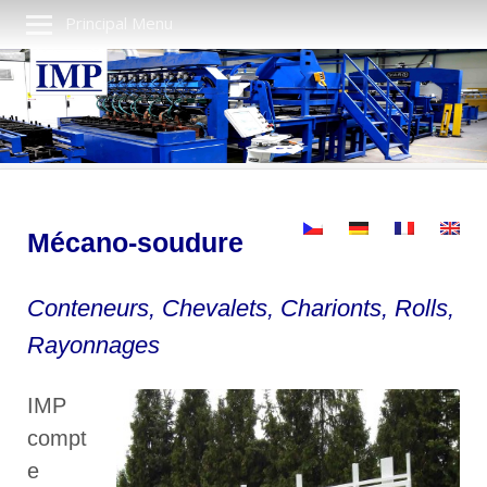
Principal Menu
Mécano-soudure
Conteneurs, Chevalets, Charionts, Rolls,
Rayonnages
IMP
compt
e