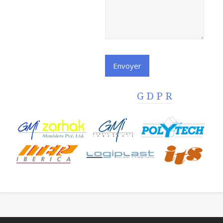
G D P R